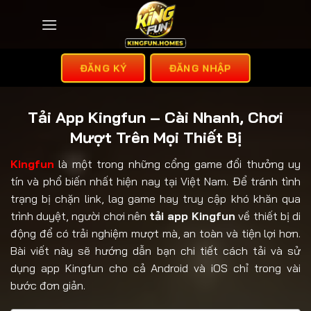
ĐĂNG KÝ
ĐĂNG NHẬP
Tải App Kingfun – Cài Nhanh, Chơi
Mượt Trên Mọi Thiết Bị
Kingfun
là một trong những cổng game đổi thưởng uy
tín và phổ biến nhất hiện nay tại Việt Nam. Để tránh tình
trạng bị chặn link, lag game hay truy cập khó khăn qua
trình duyệt, người chơi nên
tải app Kingfun
về thiết bị di
động để có trải nghiệm mượt mà, an toàn và tiện lợi hơn.
Bài viết này sẽ hướng dẫn bạn chi tiết cách tải và sử
dụng app Kingfun cho cả Android và iOS chỉ trong vài
bước đơn giản.