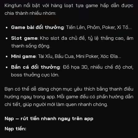
Kingfun nổi bật với hàng loạt tựa game hấp dẫn được
chia thành nhiều nhóm:
Game bài đổi thưởng
: Tiến Lên, Phỏm, Poker, Xì Tố…
Slot game
: Kho slot đa chủ đề, tỷ lệ thắng cao, âm
thanh sống động.
Mini game
: Tài Xỉu, Bầu Cua, Mini Poker, Xóc Đĩa…
Bắn cá đổi thưởng
: Đồ họa 3D, nhiều chế độ chơi,
boss thưởng cực lớn.
Bạn có thể dễ dàng chọn mục yêu thích bằng thanh điều
hướng ngay trong app. Mỗi game đều có phần hướng dẫn
chi tiết, giúp người mới làm quen nhanh chóng.
Nạp – rút tiền nhanh ngay trên app
Nạp tiền: