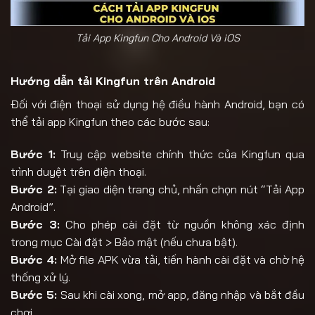
Tải App Kingfun Cho Android Và iOS
Hướng dẫn tải Kingfun trên Android
Đối với điện thoại sử dụng hệ điều hành Android, bạn có
thể tải app Kingfun theo các bước sau:
Bước 1:
Truy cập website chính thức của Kingfun qua
trình duyệt trên điện thoại.
Bước 2:
Tại giao diện trang chủ, nhấn chọn nút “Tải App
Android”.
Bước 3:
Cho phép cài đặt từ nguồn không xác định
trong mục Cài đặt > Bảo mật (nếu chưa bật).
Bước 4:
Mở file APK vừa tải, tiến hành cài đặt và chờ hệ
thống xử lý.
Bước 5:
Sau khi cài xong, mở app, đăng nhập và bắt đầu
chơi.