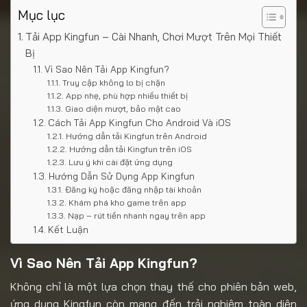
Mục lục
Tải App Kingfun – Cài Nhanh, Chơi Mượt Trên Mọi Thiết
Bị
Vì Sao Nên Tải App Kingfun?
Truy cập không lo bị chặn
App nhẹ, phù hợp nhiều thiết bị
Giao diện mượt, bảo mật cao
Cách Tải App Kingfun Cho Android Và iOS
Hướng dẫn tải Kingfun trên Android
Hướng dẫn tải Kingfun trên iOS
Lưu ý khi cài đặt ứng dụng
Hướng Dẫn Sử Dụng App Kingfun
Đăng ký hoặc đăng nhập tài khoản
Khám phá kho game trên app
Nạp – rút tiền nhanh ngay trên app
Kết Luận
Vì Sao Nên Tải App Kingfun?
Không chỉ là một lựa chọn thay thế cho phiên bản web,
ứng dụng Kingfun còn mang đến trải nghiệm toàn diện