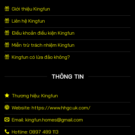
Mini Poker, Kim Cương
luôn thu
Giới thiệu Kingfun
hút lượng người chơi khổng lồ
Liên hệ Kingfun
nhờ cơ chế đặt cược dễ dàng,
trả kết quả chỉ trong vòng 60
Điều khoản điều kiện Kingfun
giây.
Miễn trừ trách nhiệm Kingfun
Bắn cá đổi thưởng
Kingfun có lừa đảo không?
Sảnh bắn cá trực tuyến tại Kingfun
mở ra một thế giới đại dương huyền
THÔNG TIN
ảo, sinh động ngay trên màn hình
thiết bị của bạn. Người chơi sẽ
Thương hiệu: Kingfun
được hóa thân thành những tay
săn cá chuyên nghiệp, sử dụng kho
Website: https://www.hhgc.uk.com/
vũ khí hiện đại (đạn la-ze, súng đại
Email:
kingfun.homes@gmail.com
bác, bom định vị) để chinh phục
hàng trăm loài sinh vật biển và các
Hotline: 0897 489 113