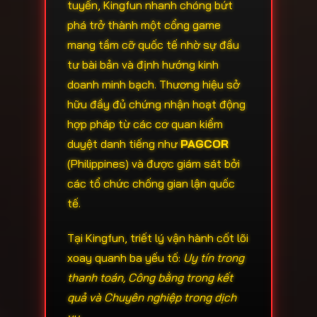
tuyến, Kingfun nhanh chóng bứt
phá trở thành một cổng game
mang tầm cỡ quốc tế nhờ sự đầu
tư bài bản và định hướng kinh
doanh minh bạch. Thương hiệu sở
hữu đầy đủ chứng nhận hoạt động
hợp pháp từ các cơ quan kiểm
duyệt danh tiếng như
PAGCOR
(Philippines) và được giám sát bởi
các tổ chức chống gian lận quốc
tế.
Tại Kingfun, triết lý vận hành cốt lõi
xoay quanh ba yếu tố:
Uy tín trong
thanh toán, Công bằng trong kết
quả và Chuyên nghiệp trong dịch
vụ
.