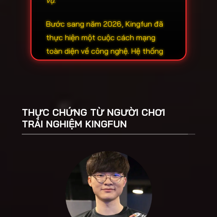
Bước sang năm 2026, Kingfun đã
thực hiện một cuộc cách mạng
toàn diện về công nghệ. Hệ thống
máy chủ được nâng cấp lên nền
tảng đám mây (Cloud Server) giúp
tăng tốc độ phản hồi và xử lý dữ
liệu lên gấp đôi. Đi kèm với đó là
THỰC CHỨNG TỪ NGƯỜI CHƠI
giao diện thiết kế sang trọng với
TRẢI NGHIỆM KINGFUN
tone màu hoàng gia, tạo cảm giác
quý phái nhưng lại vô cùng thân
thiện, dễ sử dụng cho cả những
thành viên mới tham gia lần đầu.
Cổng Game Giải Trí Hấp
Dẫn