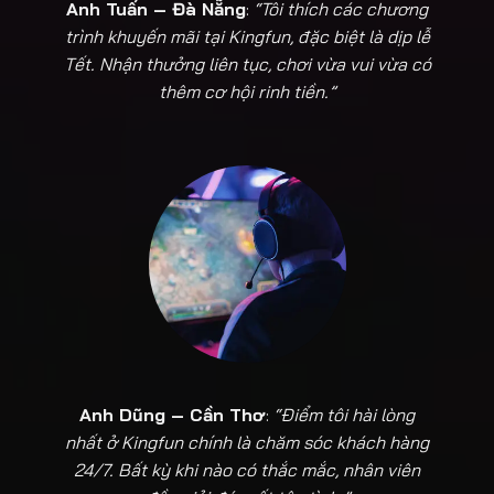
Game bài đổi thưởng
Anh Tuấn – Đà Nẵng
:
“Tôi thích các chương
trình khuyến mãi tại Kingfun, đặc biệt là dịp lễ
Sảnh game bài đổi thưởng tại
Tết. Nhận thưởng liên tục, chơi vừa vui vừa có
Kingfun là nơi hội tụ của cả những
thêm cơ hội rinh tiền.”
trò chơi dân gian quen thuộc lẫn
các tựa game bài hiện đại được ưa
chuộng trên toàn thế giới. Người
chơi có thể dễ dàng tìm thấy
những bàn cược sôi động của:
Tiến lên miền Nam / Tiến lên
đếm lá
Phỏm (Tá lả), Mậu binh (Binh
xập xám)
Anh Dũng – Cần Thơ
:
“Điểm tôi hài lòng
nhất ở Kingfun chính là chăm sóc khách hàng
Liêng, Ba cây, Sâm lốc
24/7. Bất kỳ khi nào có thắc mắc, nhân viên