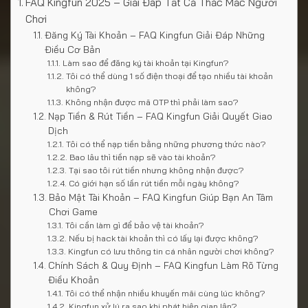
FAQ Kingfun 2025 – Giải Đáp Tất Cả Thắc Mắc Người
Chơi
Đăng Ký Tài Khoản – FAQ Kingfun Giải Đáp Những
Điều Cơ Bản
Làm sao để đăng ký tài khoản tại Kingfun?
Tôi có thể dùng 1 số điện thoại để tạo nhiều tài khoản
không?
Không nhận được mã OTP thì phải làm sao?
Nạp Tiền & Rút Tiền – FAQ Kingfun Giải Quyết Giao
Dịch
Tôi có thể nạp tiền bằng những phương thức nào?
Bao lâu thì tiền nạp sẽ vào tài khoản?
Tại sao tôi rút tiền nhưng không nhận được?
Có giới hạn số lần rút tiền mỗi ngày không?
Bảo Mật Tài Khoản – FAQ Kingfun Giúp Bạn An Tâm
Chơi Game
Tôi cần làm gì để bảo vệ tài khoản?
Nếu bị hack tài khoản thì có lấy lại được không?
Kingfun có lưu thông tin cá nhân người chơi không?
Chính Sách & Quy Định – FAQ Kingfun Làm Rõ Từng
Điều Khoản
Tôi có thể nhận nhiều khuyến mãi cùng lúc không?
Kingfun xử lý ra sao khi phát hiện gian lận?