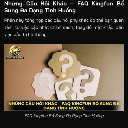
Những Câu Hỏi Khác – FAQ Kingfun Bổ
Sung Đa Dạng Tình Huống
Phần này tổng hợp các câu hỏi phụ khác có thể bạn quan
tâm, từ việc cập nhật chính sách, thay đổi mật khẩu, đến
việc bảo trì hệ thống.
FAQ Kingfun Bổ Sung Đa Dạng Tình Huống