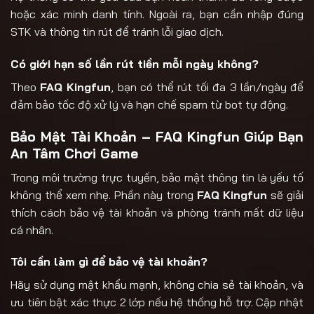
hoặc xác minh danh tính. Ngoài ra, bạn cần nhập đúng
STK và thông tin rút để tránh lỗi giao dịch.
Có giới hạn số lần rút tiền mỗi ngày không?
Theo
FAQ Kingfun
, bạn có thể rút tối đa 3 lần/ngày để
đảm bảo tốc độ xử lý và hạn chế spam từ bot tự động.
Bảo Mật Tài Khoản – FAQ Kingfun Giúp Bạn
An Tâm Chơi Game
Trong môi trường trực tuyến, bảo mật thông tin là yếu tố
không thể xem nhẹ. Phần này trong
FAQ Kingfun
sẽ giải
thích cách bảo vệ tài khoản và phòng tránh mất dữ liệu
cá nhân.
Tôi cần làm gì để bảo vệ tài khoản?
Hãy sử dụng mật khẩu mạnh, không chia sẻ tài khoản, và
ưu tiên bật xác thực 2 lớp nếu hệ thống hỗ trợ. Cập nhật