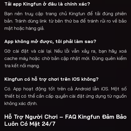
Tải app Kingfun ở đâu là chính xác?
Bạn nên truy cập trang chủ Kingfun để tải đúng phiên
bản. Tránh dùng link từ bên thứ ba để tránh rủi ro về bảo
mật hoặc hàng giả.
App không mở được, tôi phải làm sao?
Gỡ cài đặt và cài lại. Nếu lỗi vẫn xảy ra, bạn hãy xoá
cache máy hoặc chờ bản cập nhật mới. Đừng quên kiểm
tra kết nối mạng.
Kingfun có hỗ trợ chơi trên iOS không?
Có. App hoạt động tốt trên cả Android lẫn iOS. Một số
thiết bị có thể cần cấp quyền cài đặt ứng dụng từ nguồn
không xác định.
Hỗ Trợ Người Chơi – FAQ Kingfun Đảm Bảo
Luôn Có Mặt 24/7