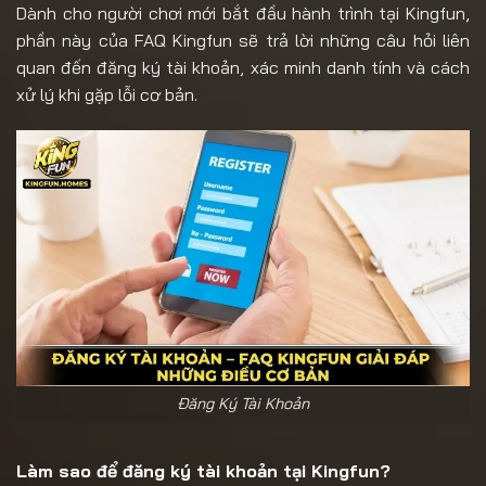
Dành cho người chơi mới bắt đầu hành trình tại Kingfun,
phần này của FAQ Kingfun sẽ trả lời những câu hỏi liên
quan đến đăng ký tài khoản, xác minh danh tính và cách
xử lý khi gặp lỗi cơ bản.
Đăng Ký Tài Khoản
Làm sao để đăng ký tài khoản tại Kingfun?