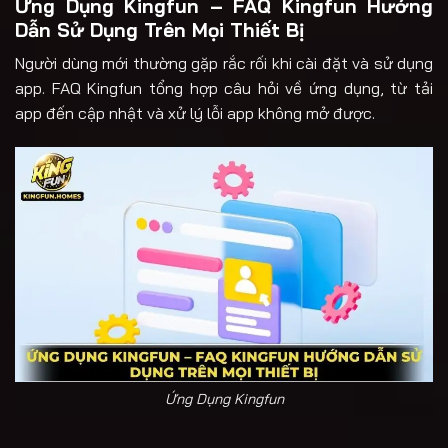
Ứng Dụng Kingfun – FAQ Kingfun Hướng
Dẫn Sử Dụng Trên Mọi Thiết Bị
Người dùng mới thường gặp rắc rối khi cài đặt và sử dụng
app. FAQ Kingfun tổng hợp câu hỏi về ứng dụng, từ tải
app đến cập nhật và xử lý lỗi app không mở được.
Ứng Dụng Kingfun