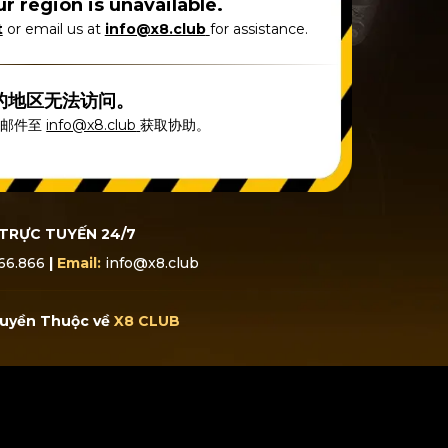
r region is unavailable.
t
or email us at
info@x8.club
for assistance.
的地区无法访问。
送邮件至
info@x8.club
获取协助。
TRỰC TUYẾN 24/7
66.866
|
Email:
info@x8.club
uyền Thuộc về
X8 CLUB