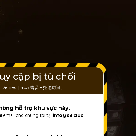
uy cập bị từ chối
ess Denied | 403 错误 – 拒绝访问 )
hông hỗ trợ khu vực này,
i email cho chúng tôi tại
info@x8.club