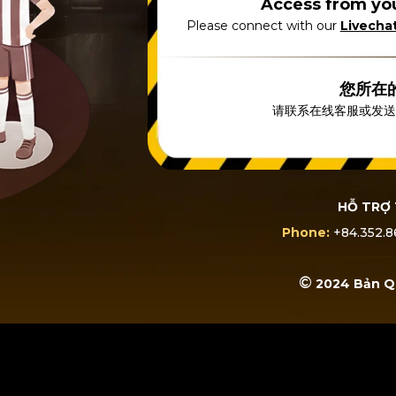
Access from you
Please connect with our
Livecha
您所在
请联系在线客服或发
HỖ TRỢ 
Phone:
+84.352.8
©
2024 Bản Q